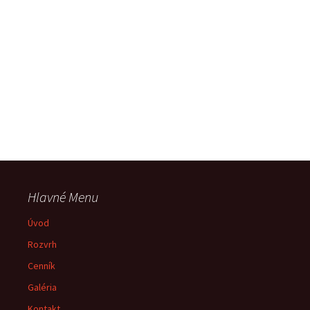
Hlavné Menu
Úvod
Rozvrh
Cenník
Galéria
Kontakt