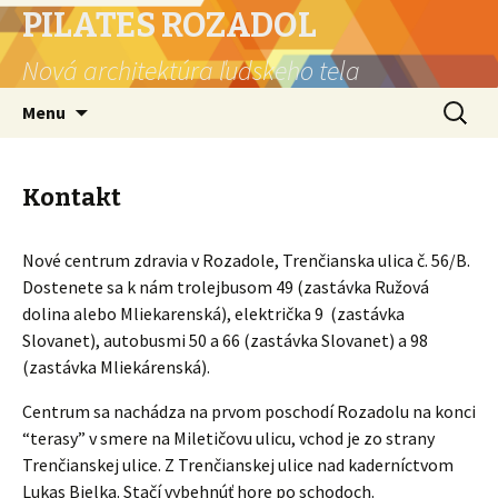
PILATES ROZADOL
Nová architektúra ľudskeho tela
Skip
Search
Menu
to
for:
content
Kontakt
Nové centrum zdravia v Rozadole, Trenčianska ulica č. 56/B.
Dostenete sa k nám trolejbusom 49 (zastávka Ružová
dolina alebo Mliekarenská), električka 9 (zastávka
Slovanet), autobusmi 50 a 66 (zastávka Slovanet) a 98
(zastávka Mliekárenská).
Centrum sa nachádza na prvom poschodí Rozadolu na konci
“terasy” v smere na Miletičovu ulicu, vchod je zo strany
Trenčianskej ulice. Z Trenčianskej ulice nad kaderníctvom
Lukas Bielka. Stačí vybehnúť hore po schodoch.